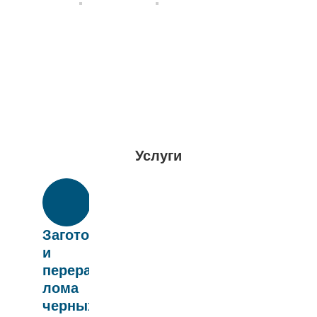
Услуги
Заготовка
и
переработка
лома
черных