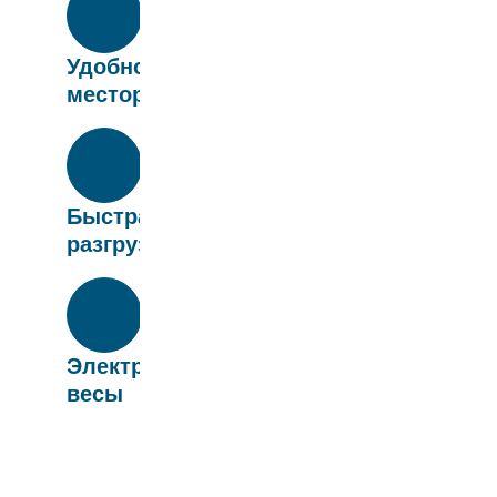
Удобное
месторасположение
Быстрая
разгрузка
Электронные
весы