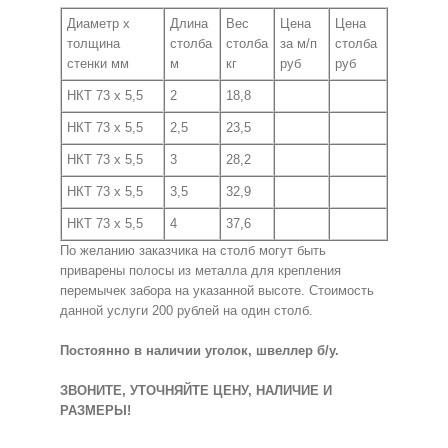
Диаметр х
Длина
Вес
Цена
Цена
толщина
столба
столба
за м/п
столба
стенки мм
м
кг
руб
руб
НКТ 73 х 5,5
2
18,8
НКТ 73 х 5,5
2,5
23,5
НКТ 73 х 5,5
3
28,2
НКТ 73 х 5,5
3,5
32,9
НКТ 73 х 5,5
4
37,6
По желанию заказчика на столб могут быть
приварены полосы из металла для крепления
перемычек забора на указанной высоте. Стоимость
данной услуги 200 рублей на один столб.
Постоянно в наличии уголок, швеллер б/у.
ЗВОНИТЕ, УТОЧНЯЙТЕ ЦЕНУ, НАЛИЧИЕ И
РАЗМЕРЫ!